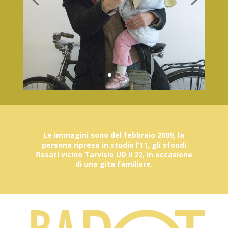
Le immagini sono del febbraio 2009, la
persona ripresa in studio l’11, gli sfondi
fissati vicino Tarvisio UD il 22, in occasione
di una gita familiare.